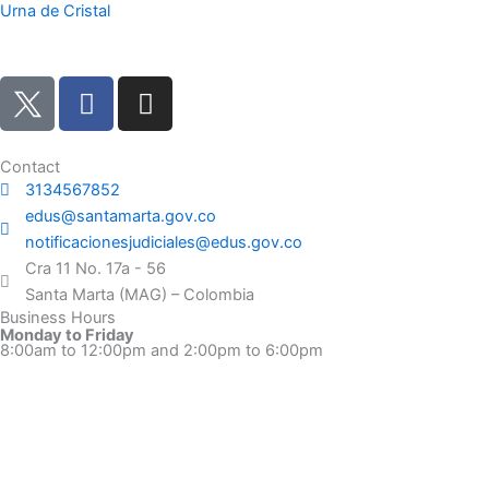
Urna de Cristal
F
I
a
n
c
s
e
t
Contact
3134567852
b
a
edus@santamarta.gov.co
o
g
notificacionesjudiciales@edus.gov.co
o
r
Cra 11 No. 17a - 56
k
a
Santa Marta (MAG) – Colombia
m
Business Hours
Monday to Friday
8:00am to 12:00pm and 2:00pm to 6:00pm