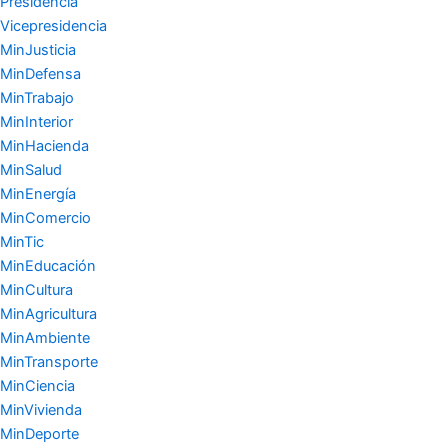
Presidencia
Vicepresidencia
MinJusticia
MinDefensa
MinTrabajo
MinInterior
MinHacienda
MinSalud
MinEnergía
MinComercio
MinTic
MinEducación
MinCultura
MinAgricultura
MinAmbiente
MinTransporte
MinCiencia
MinVivienda
MinDeporte