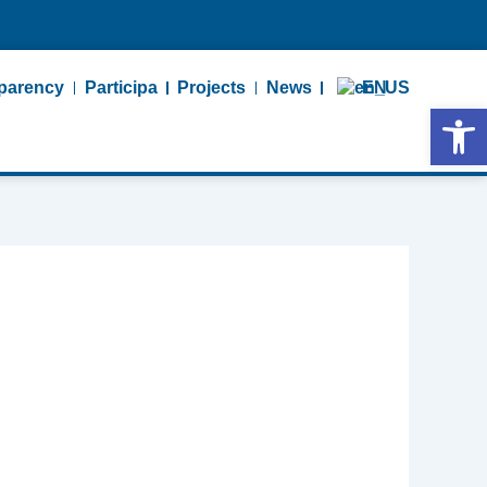
parency
Participa
Projects
News
EN
Open