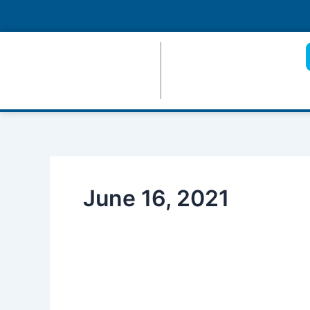
Skip
to
content
June 16, 2021
Habilitada
la