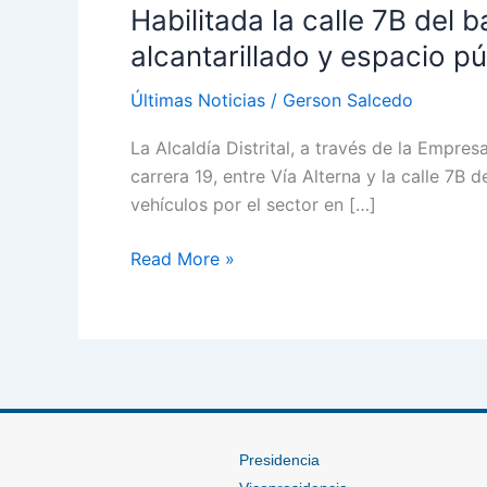
Habilitada la calle 7B del
calle
7B
alcantarillado y espacio pú
del
Últimas Noticias
/
Gerson Salcedo
barrio
Los
La Alcaldía Distrital, a través de la Empr
Almendros
carrera 19, entre Vía Alterna y la calle 7B 
tras
vehículos por el sector en […]
concluir
obras
Read More »
de
acueducto,
alcantarillado
y
espacio
público
Presidencia