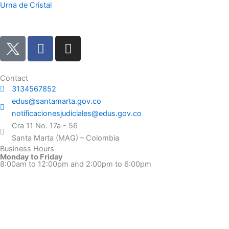
Urna de Cristal
F
I
a
n
c
s
e
t
Contact
3134567852
b
a
edus@santamarta.gov.co
o
g
notificacionesjudiciales@edus.gov.co
o
r
Cra 11 No. 17a - 56
k
a
Santa Marta (MAG) – Colombia
m
Business Hours
Monday to Friday
8:00am to 12:00pm and 2:00pm to 6:00pm