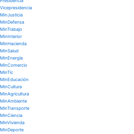
Presidencia
Vicepresidencia
MinJusticia
MinDefensa
MinTrabajo
MinInterior
MinHacienda
MinSalud
MinEnergía
MinComercio
MinTic
MinEducación
MinCultura
MinAgricultura
MinAmbiente
MinTransporte
MinCiencia
MinVivienda
MinDeporte