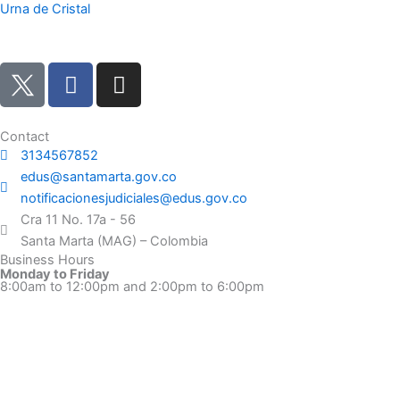
Urna de Cristal
F
I
a
n
c
s
e
t
Contact
3134567852
b
a
edus@santamarta.gov.co
o
g
notificacionesjudiciales@edus.gov.co
o
r
Cra 11 No. 17a - 56
k
a
Santa Marta (MAG) – Colombia
m
Business Hours
Monday to Friday
8:00am to 12:00pm and 2:00pm to 6:00pm