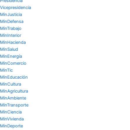
Presidencia
Vicepresidencia
MinJusticia
MinDefensa
MinTrabajo
MinInterior
MinHacienda
MinSalud
MinEnergía
MinComercio
MinTic
MinEducación
MinCultura
MinAgricultura
MinAmbiente
MinTransporte
MinCiencia
MinVivienda
MinDeporte