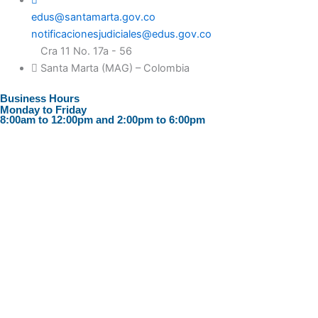
o
g
edus@santamarta.gov.co
o
r
notificacionesjudiciales@edus.gov.co
k
a
Cra 11 No. 17a - 56
m
Santa Marta (MAG) – Colombia
Business Hours
Monday to Friday
8:00am to 12:00pm and 2:00pm to 6:00pm