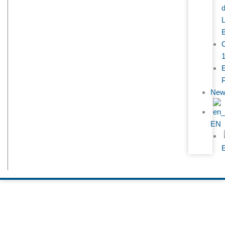
E
New
EN