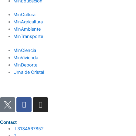
MinEducación
MinCultura
MinAgricultura
MinAmbiente
MinTransporte
MinCiencia
MinVivienda
MinDeporte
Urna de Cristal
F
I
a
n
c
s
e
t
Contact
3134567852
b
a