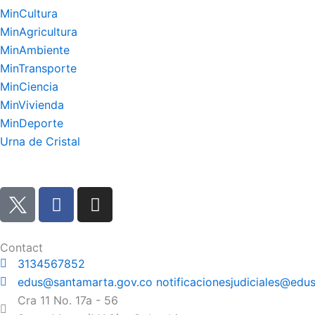
MinCultura
MinAgricultura
MinAmbiente
MinTransporte
MinCiencia
MinVivienda
MinDeporte
Urna de Cristal
F
I
a
n
c
s
e
t
Contact
b
a
3134567852
o
g
edus@santamarta.gov.co notificacionesjudiciales@edus
o
r
Cra 11 No. 17a - 56