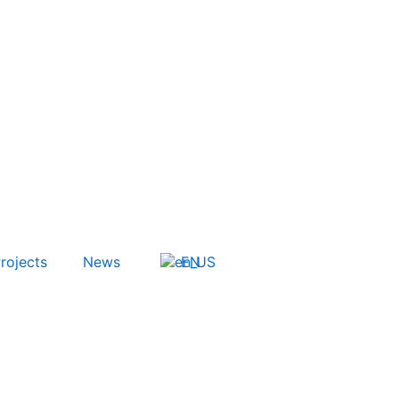
Citizen Attention
rojects
News
EN