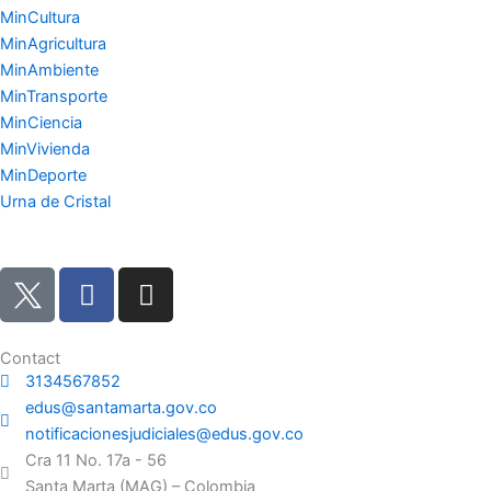
MinCultura
MinAgricultura
MinAmbiente
MinTransporte
MinCiencia
MinVivienda
MinDeporte
Urna de Cristal
F
I
a
n
c
s
e
t
Contact
3134567852
b
a
edus@santamarta.gov.co
o
g
notificacionesjudiciales@edus.gov.co
o
r
Cra 11 No. 17a - 56
k
a
Santa Marta (MAG) – Colombia