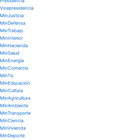
Presidencia
Vicepresidencia
MinJusticia
MinDefensa
MinTrabajo
MinInterior
MinHacienda
MinSalud
MinEnergía
MinComercio
MinTic
MinEducación
MinCultura
MinAgricultura
MinAmbiente
MinTransporte
MinCiencia
MinVivienda
MinDeporte