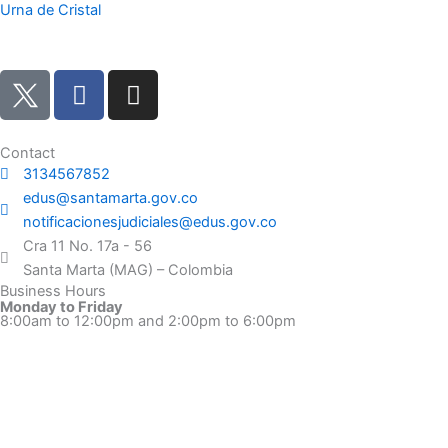
Urna de Cristal
F
I
a
n
c
s
e
t
Contact
3134567852
b
a
edus@santamarta.gov.co
o
g
notificacionesjudiciales@edus.gov.co
o
r
Cra 11 No. 17a - 56
k
a
Santa Marta (MAG) – Colombia
m
Business Hours
Monday to Friday
8:00am to 12:00pm and 2:00pm to 6:00pm