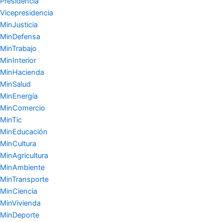
Presidencia
Vicepresidencia
MinJusticia
MinDefensa
MinTrabajo
MinInterior
MinHacienda
MinSalud
MinEnergía
MinComercio
MinTic
MinEducación
MinCultura
MinAgricultura
MinAmbiente
MinTransporte
MinCiencia
MinVivienda
MinDeporte