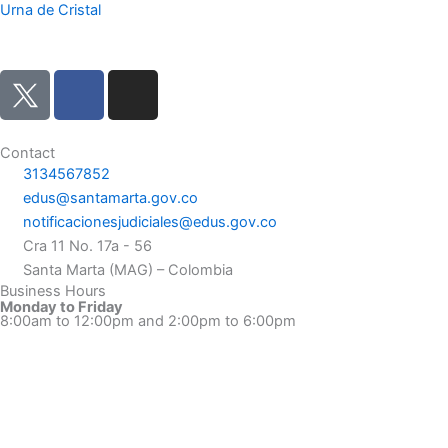
Urna de Cristal
F
I
a
n
c
s
e
t
Contact
3134567852
b
a
edus@santamarta.gov.co
o
g
notificacionesjudiciales@edus.gov.co
o
r
Cra 11 No. 17a - 56
k
a
Santa Marta (MAG) – Colombia
m
Business Hours
Monday to Friday
8:00am to 12:00pm and 2:00pm to 6:00pm