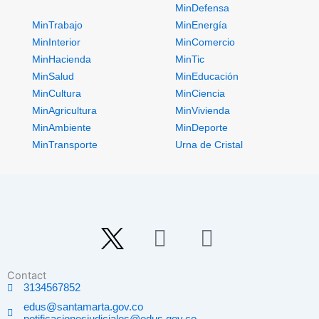
MinDefensa
MinTrabajo
MinEnergía
MinInterior
MinComercio
MinHacienda
MinTic
MinSalud
MinEducación
MinCultura
MinCiencia
MinAgricultura
MinVivienda
MinAmbiente
MinDeporte
MinTransporte
Urna de Cristal
F
I
a
n
Contact
c
s
3134567852
e
t
edus@santamarta.gov.co