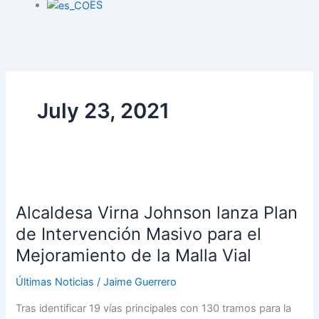
ES
July 23, 2021
Alcaldesa
Virna
Alcaldesa Virna Johnson lanza Plan
Johnson
lanza
de Intervención Masivo para el
Plan
Mejoramiento de la Malla Vial
de
Intervención
Últimas Noticias
/
Jaime Guerrero
Masivo
Tras identificar 19 vías principales con 130 tramos para la
para