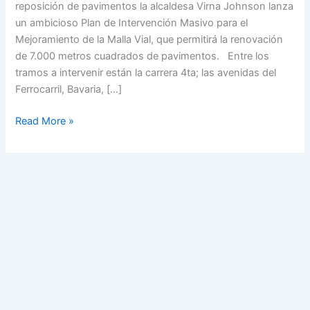
reposición de pavimentos la alcaldesa Virna Johnson lanza
el
un ambicioso Plan de Intervención Masivo para el
Mejoramiento
Mejoramiento de la Malla Vial, que permitirá la renovación
de
de 7.000 metros cuadrados de pavimentos. Entre los
la
tramos a intervenir están la carrera 4ta; las avenidas del
Malla
Ferrocarril, Bavaria, […]
Vial
Read More »