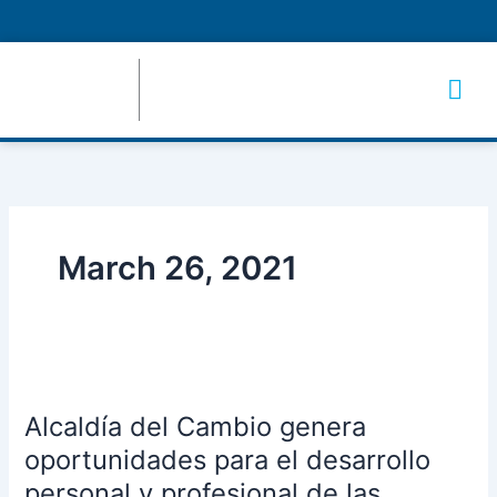
Skip
to
content
March 26, 2021
Alcaldía
del
Alcaldía del Cambio genera
Cambio
genera
oportunidades para el desarrollo
oportunidades
personal y profesional de las