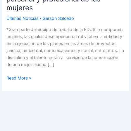
para
mujeres
el
desarrollo
Últimas Noticias
/
Gerson Salcedo
personal
*Gran parte del equipo de trabajo de la EDUS lo componen
y
mujeres, las cuales desempeñan un rol vital en la entidad y
profesional
en la ejecución de los planes en las áreas de proyectos,
de
jurídica, ambiental, comunicaciones y social, entre otros. La
las
disciplina y el talento están al servicio de la construcción
mujeres
de una mejor ciudad […]
Read More »