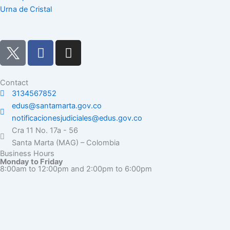
Urna de Cristal
F
I
a
n
c
s
e
t
Contact
3134567852
b
a
edus@santamarta.gov.co
o
g
notificacionesjudiciales@edus.gov.co
o
r
Cra 11 No. 17a - 56
k
a
Santa Marta (MAG) – Colombia
m
Business Hours
Monday to Friday
8:00am to 12:00pm and 2:00pm to 6:00pm