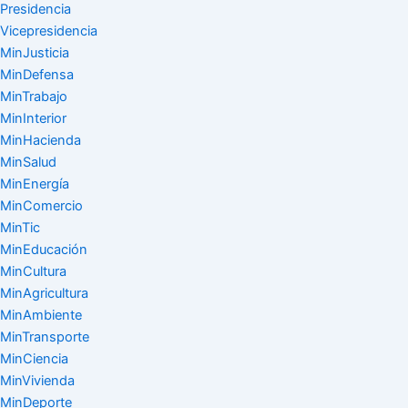
Presidencia
Vicepresidencia
MinJusticia
MinDefensa
MinTrabajo
MinInterior
MinHacienda
MinSalud
MinEnergía
MinComercio
MinTic
MinEducación
MinCultura
MinAgricultura
MinAmbiente
MinTransporte
MinCiencia
MinVivienda
MinDeporte