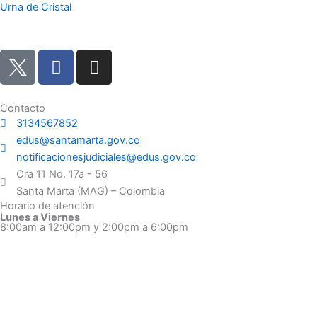
Urna de Cristal
F
I
a
n
c
s
e
t
Contacto
3134567852
b
a
edus@santamarta.gov.co
o
g
notificacionesjudiciales@edus.gov.co
o
r
Cra 11 No. 17a - 56
k
a
Santa Marta (MAG) – Colombia
m
Horario de atención
Lunes a Viernes
8:00am a 12:00pm y 2:00pm a 6:00pm