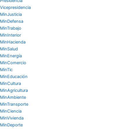
Presidencia
Vicepresidencia
MinJusticia
MinDefensa
MinTrabajo
MinInterior
MinHacienda
MinSalud
MinEnergía
MinComercio
MinTic
MinEducación
MinCultura
MinAgricultura
MinAmbiente
MinTransporte
MinCiencia
MinVivienda
MinDeporte