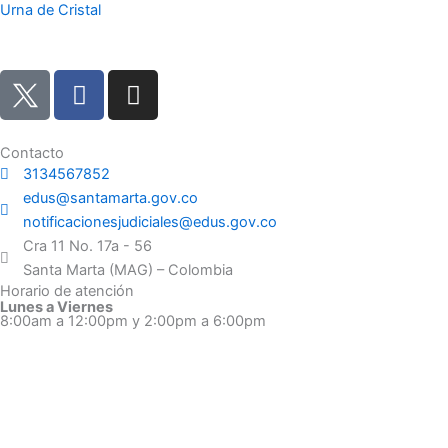
Urna de Cristal
F
I
a
n
c
s
e
t
Contacto
3134567852
b
a
edus@santamarta.gov.co
o
g
notificacionesjudiciales@edus.gov.co
o
r
Cra 11 No. 17a - 56
k
a
Santa Marta (MAG) – Colombia
m
Horario de atención
Lunes a Viernes
8:00am a 12:00pm y 2:00pm a 6:00pm