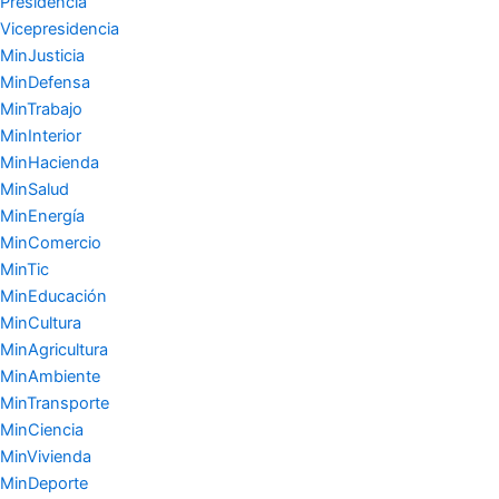
Presidencia
Vicepresidencia
MinJusticia
MinDefensa
MinTrabajo
MinInterior
MinHacienda
MinSalud
MinEnergía
MinComercio
MinTic
MinEducación
MinCultura
MinAgricultura
MinAmbiente
MinTransporte
MinCiencia
MinVivienda
MinDeporte