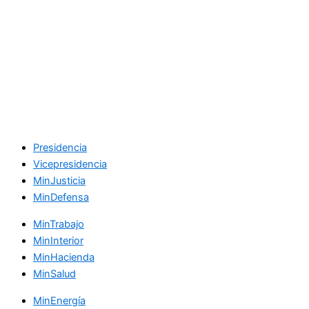
Presidencia
Vicepresidencia
MinJusticia
MinDefensa
MinTrabajo
MinInterior
MinHacienda
MinSalud
MinEnergía