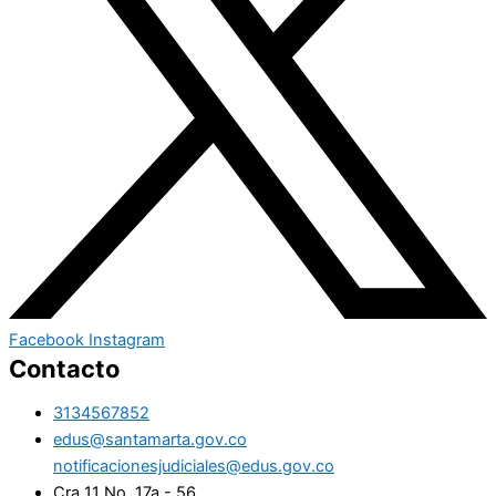
Facebook
Instagram
Contacto
3134567852
edus@santamarta.gov.co
notificacionesjudiciales@edus.gov.co
Cra 11 No. 17a - 56