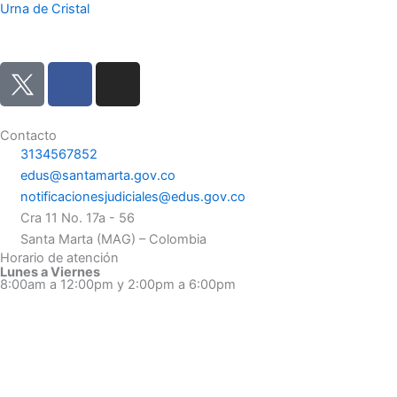
Urna de Cristal
F
I
a
n
c
s
e
t
Contacto
3134567852
b
a
edus@santamarta.gov.co
o
g
notificacionesjudiciales@edus.gov.co
o
r
Cra 11 No. 17a - 56
k
a
Santa Marta (MAG) – Colombia
m
Horario de atención
Lunes a Viernes
8:00am a 12:00pm y 2:00pm a 6:00pm