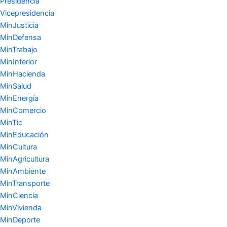
Presidencia
Vicepresidencia
MinJusticia
MinDefensa
MinTrabajo
MinInterior
MinHacienda
MinSalud
MinEnergía
MinComercio
MinTic
MinEducación
MinCultura
MinAgricultura
MinAmbiente
MinTransporte
MinCiencia
MinVivienda
MinDeporte